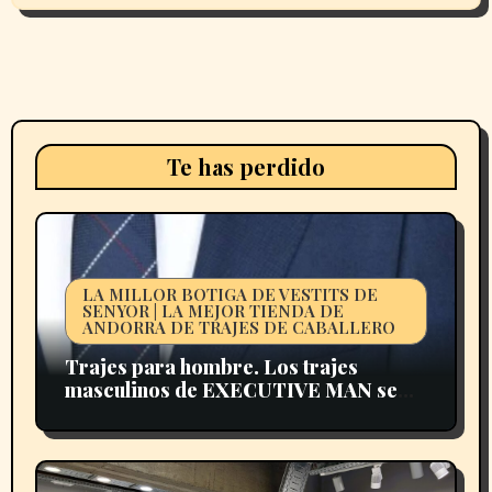
Te has perdido
LA MILLOR BOTIGA DE VESTITS DE
SENYOR | LA MEJOR TIENDA DE
ANDORRA DE TRAJES DE CABALLERO
Trajes para hombre. Los trajes
masculinos de EXECUTIVE MAN se
presentan en multitud de siluetas para
adaptarse al máximo al estilo de vestir
de cada hombre.