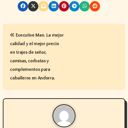
N
Executive Man. La mejor
a
calidad y el mejor precio
v
en trajes de señor,
e
camisas, corbatas y
complementos para
g
caballeros en Andorra.
a
c
i
ó