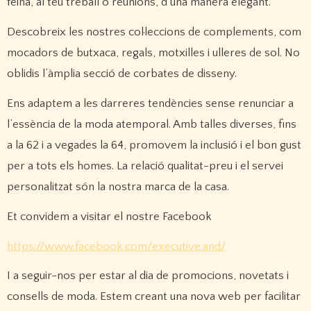
feina, al teu treball o reunions, d’una manera elegant.
Descobreix les nostres col·leccions de complements, com
mocadors de butxaca, regals, motxilles i ulleres de sol. No
oblidis l’àmplia secció de corbates de disseny.
Ens adaptem a les darreres tendències sense renunciar a
l’essència de la moda atemporal. Amb talles diverses, fins
a la 62 i a vegades la 64, promovem la inclusió i el bon gust
per a tots els homes. La relació qualitat-preu i el servei
personalitzat són la nostra marca de la casa.
Et convidem a visitar el nostre Facebook
https://www.facebook.com/executive.and/
I a seguir-nos per estar al dia de promocions, novetats i
consells de moda. Estem creant una nova web per facilitar