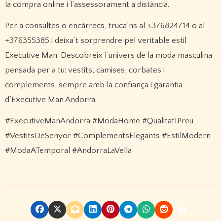
la compra online i l’assessorament a distància.
Per a consultes o encàrrecs, truca’ns al +376824714 o al
+376355385 i deixa’t sorprendre pel veritable estil
Executive Man. Descobreix l’univers de la moda masculina
pensada per a tu: vestits, camises, corbates i
complements, sempre amb la confiança i garantia
d’Executive Man Andorra.
#ExecutiveManAndorra #ModaHome #QualitatIPreu
#VestitsDeSenyor #ComplementsElegants #EstilModern
#ModaATemporal #AndorraLaVella