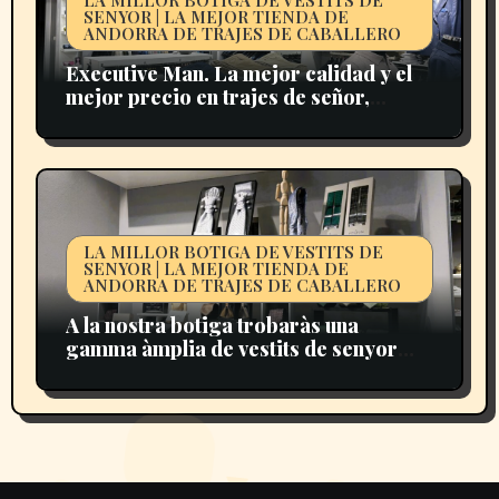
LA MILLOR BOTIGA DE VESTITS DE
SENYOR | LA MEJOR TIENDA DE
ANDORRA DE TRAJES DE CABALLERO
Executive Man. La mejor calidad y el
mejor precio en trajes de señor,
camisas, corbatas y complementos
para caballeros en Andorra.
LA MILLOR BOTIGA DE VESTITS DE
SENYOR | LA MEJOR TIENDA DE
ANDORRA DE TRAJES DE CABALLERO
A la nostra botiga trobaràs una
gamma àmplia de vestits de senyor
ideals per a negocis, celebracions o
moments especials.