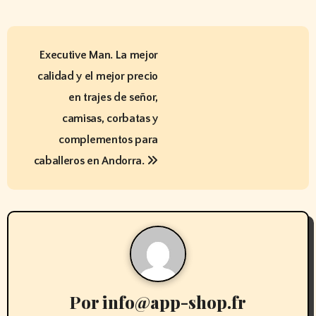
N
Executive Man. La mejor
a
calidad y el mejor precio
v
en trajes de señor,
e
camisas, corbatas y
complementos para
g
caballeros en Andorra.
a
c
i
ó
n
Por
info@app-shop.fr