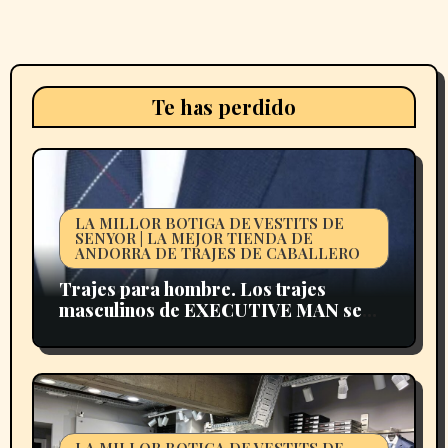
Te has perdido
LA MILLOR BOTIGA DE VESTITS DE
SENYOR | LA MEJOR TIENDA DE
ANDORRA DE TRAJES DE CABALLERO
Trajes para hombre. Los trajes
masculinos de EXECUTIVE MAN se
presentan en multitud de siluetas para
adaptarse al máximo al estilo de vestir
de cada hombre.