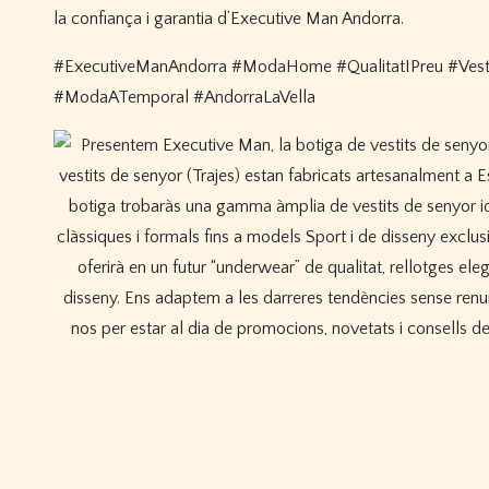
la confiança i garantia d’Executive Man Andorra.
#ExecutiveManAndorra #ModaHome #QualitatIPreu #Vest
#ModaATemporal #AndorraLaVella