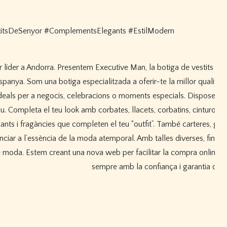
itsDeSenyor #ComplementsElegants #EstilModern