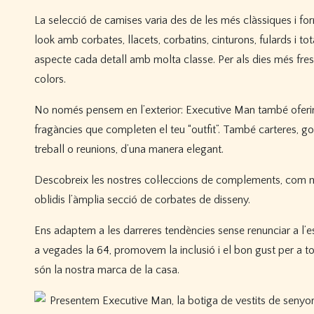
La selecció de camises varia des de les més clàssiques i for
look amb corbates, llacets, corbatins, cinturons, fulards i t
aspecte cada detall amb molta classe. Per als dies més fresc
colors.
No només pensem en l’exterior: Executive Man també oferirà 
fragàncies que completen el teu “outfit”. També carteres, gor
treball o reunions, d’una manera elegant.
Descobreix les nostres col·leccions de complements, com mo
oblidis l’àmplia secció de corbates de disseny.
Ens adaptem a les darreres tendències sense renunciar a l’es
a vegades la 64, promovem la inclusió i el bon gust per a tot
són la nostra marca de la casa.