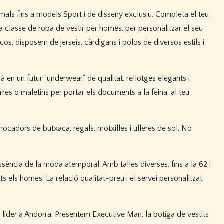
mals fins a models Sport i de disseny exclusiu. Completa el teu
ota classe de roba de vestir per homes, per personalitzar el seu
os, disposem de jerseis, càrdigans i polos de diversos estils i
en un futur “underwear” de qualitat, rellotges elegants i
res o maletins per portar els documents a la feina, al teu
cadors de butxaca, regals, motxilles i ulleres de sol. No
sència de la moda atemporal. Amb talles diverses, fins a la 62 i
s els homes. La relació qualitat-preu i el servei personalitzat