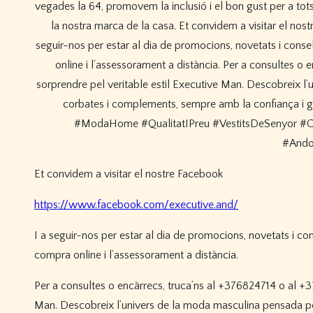
Et convidem a visitar el nostre Facebook
https://www.facebook.com/executive.and/
I a seguir-nos per estar al dia de promocions, novetats i co
compra online i l’assessorament a distància.
Per a consultes o encàrrecs, truca’ns al +376824714 o al +3
Man. Descobreix l’univers de la moda masculina pensada pe